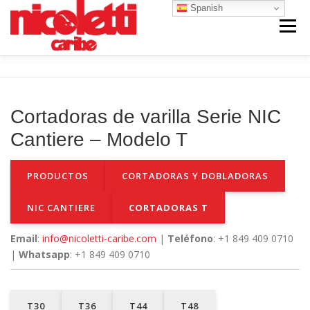
Saltar
Spanish
al
Menú
contenido
INICIO
VENTA NUEVO
VENTA USADO
Cortadoras de varilla Serie NIC
CONTACTO
NOSOTROS
Cantiere – Modelo T
PRODUCTOS
CORTADORAS Y DOBLADORAS
NIC CANTIERE
CORTADORAS T
Email
:
info@nicoletti-caribe.com
|
Teléfono
: +1 849 409 0710
|
Whatsapp
: +1 849 409 0710
T30
T36
T44
T48