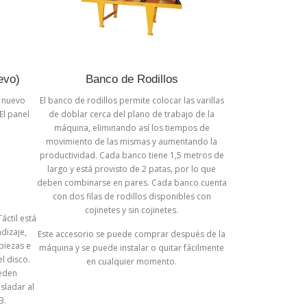
evo)
Banco de Rodillos
u nuevo
El banco de rodillos permite colocar las varillas
El panel
de doblar cerca del plano de trabajo de la
máquina, eliminando así los tiempos de
movimiento de las mismas y aumentando la
productividad. Cada banco tiene 1,5 metros de
largo y está provisto de 2 patas, por lo que
deben combinarse en pares. Cada banco cuenta
con dos filas de rodillos disponibles con
cojinetes y sin cojinetes.
áctil está
dizaje,
Este accesorio se puede comprar después de la
piezas e
máquina y se puede instalar o quitar fácilmente
el disco.
en cualquier momento.
eden
asladar al
B.