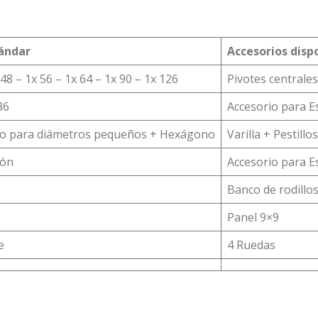
ándar
Accesorios disp
48 – 1x 56 – 1x 64 – 1x 90 – 1x 126
Pivotes centrales
36
Accesorio para E
do para diámetros pequeños + Hexágono
Varilla + Pestillos
ión
Accesorio para E
Banco de rodillo
Panel 9×9
e
4 Ruedas