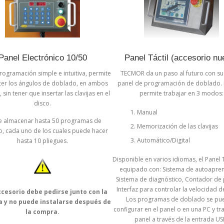
Panel Electrónico 10/50
Panel Táctil (accesorio nu
rogramación simple e intuitiva, permite
TECMOR da un paso al futuro con s
cer los ángulos de doblado, en ambos
panel de programación de doblado. 
 sin tener que insertar las clavijas en el
permite trabajar en 3 modos:
disco.
Manual
 almacenar hasta 50 programas de
Memorización de las clavijas
, cada uno de los cuales puede hacer
Automático/Digital
hasta 10 pliegues.
Disponible en varios idiomas, el Panel T
equipado con: Sistema de autoapren
Sistema de diagnóstico, Contador de 
Interfaz para controlar la velocidad d
ccesorio debe pedirse junto con la
Los programas de doblado se pu
 y no puede instalarse después de
configurar en el panel o en una PC y tr
la compra.
panel a través de la entrada US