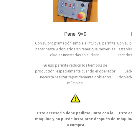
Panel 9×9
Con su programación simple e intuitiva, permite
Con su p
hacer hasta 9 doblados sin tener que mover las
estable
clavijas insertadas en el disco.
sentidos,
Su uso permite reducir los tiempos de
producción, especialmente cuando el operador
Puede
necesita realizar repetidamente doblados
doblado
múltiples.
Este accesorio debe pedirse junto con la
Este a
máquina y no puede instalarse después de
máquina
la compra.