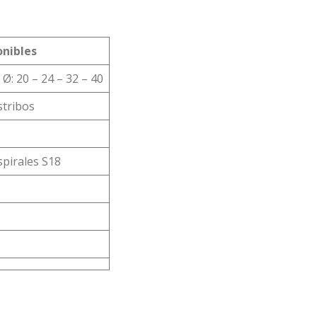
onibles
 Ø: 20 – 24 – 32 – 40
stribos
spirales S18
s