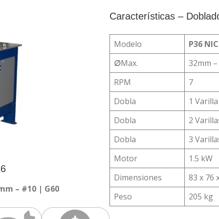
Características – Doblado
Modelo
P36 NIC
∅
Max.
32mm – 
RPM
7
Dobla
1 Varill
Dobla
2 Varill
Dobla
3 Varill
Motor
1.5 kW
36
Dimensiones
83 x 76 
 mm – #10 | G60
Peso
205 kg