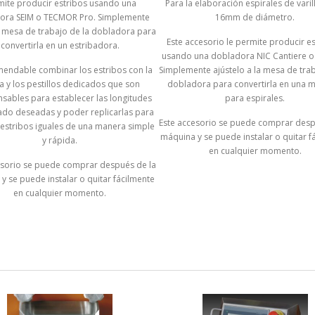
mite producir estribos usando una
Para la elaboración espirales de varil
ora SEIM o TECMOR Pro. Simplemente
16mm de diámetro.
la mesa de trabajo de la dobladora para
Este accesorio le permite producir e
convertirla en un estribadora.
usando una dobladora NIC Cantiere o 
mendable combinar los estribos con la
Simplemente ajústelo a la mesa de trab
la y los pestillos dedicados que son
dobladora para convertirla en una 
nsables para establecer las longitudes
para espirales.
do deseadas y poder replicarlas para
Este accesorio se puede comprar desp
estribos iguales de una manera simple
máquina y se puede instalar o quitar f
y rápida.
en cualquier momento.
esorio se puede comprar después de la
y se puede instalar o quitar fácilmente
en cualquier momento.