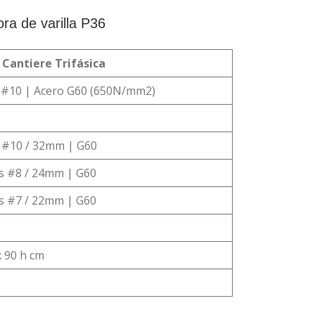
ra de varilla P36
 Cantiere Trifásica
#10 | Acero G60 (650N/mm2)
a #10 / 32mm | G60
as #8 / 24mm | G60
as #7 / 22mm | G60
x 90 h cm