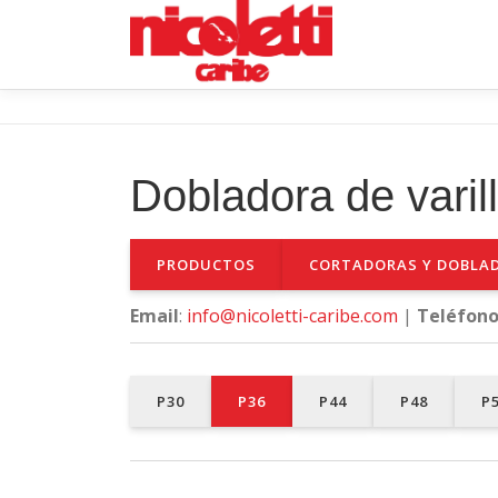
Saltar
al
contenido
Dobladora de varil
PRODUCTOS
CORTADORAS Y DOBLA
Email
:
info@nicoletti-caribe.com
|
Teléfon
P30
P36
P44
P48
P