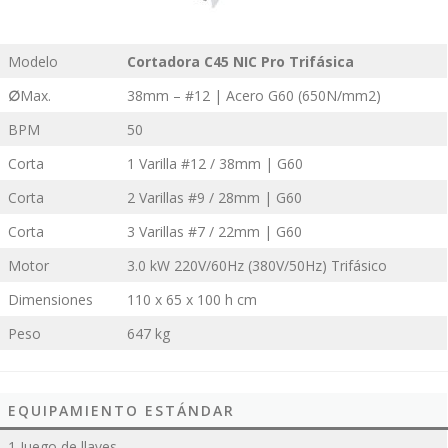
Modelo
Cortadora C45
NIC
Pro Trifásica
∅
Max.
38mm – #12 | Acero G60 (650N/mm2)
BPM
50
Corta
1 Varilla #12 / 38mm | G60
Corta
2 Varillas #9 / 28mm | G60
Corta
3 Varillas #7 / 22mm | G60
Motor
3.0 kW 220V/60Hz (380V/50Hz) Trifásico
Dimensiones
110 x 65 x 100 h cm
Peso
647 kg
EQUIPAMIENTO ESTÁNDAR
1 Juego de llaves