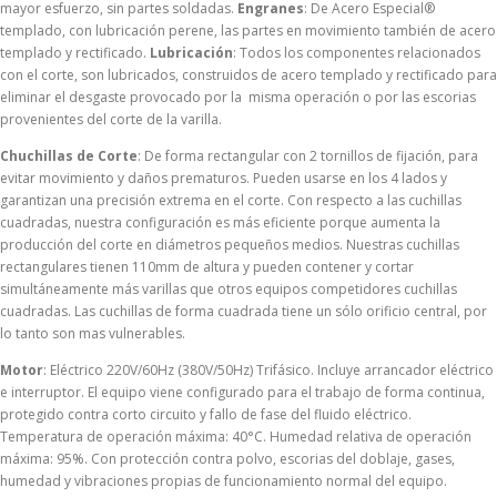
mayor esfuerzo, sin partes soldadas.
Engranes
: De Acero Especial®
templado, con lubricación perene, las partes en movimiento también de acero
templado y rectificado.
Lubricación
: Todos los componentes relacionados
con el corte, son lubricados, construidos de acero templado y rectificado para
eliminar el desgaste provocado por la misma operación o por las escorias
provenientes del corte de la varilla.
Chuchillas de Corte
: De forma rectangular con 2 tornillos de fijación, para
evitar movimiento y daños prematuros. Pueden usarse en los 4 lados y
garantizan una precisión extrema en el corte. Con respecto a las cuchillas
cuadradas, nuestra configuración es más eficiente porque aumenta la
producción del corte en diámetros pequeños medios. Nuestras cuchillas
rectangulares tienen 110mm de altura y pueden contener y cortar
simultáneamente más varillas que otros equipos competidores cuchillas
cuadradas. Las cuchillas de forma cuadrada tiene un sólo orificio central, por
lo tanto son mas vulnerables.
Motor
: Eléctrico 220V/60Hz (380V/50Hz) Trifásico. Incluye arrancador eléctrico
e interruptor. El equipo viene configurado para el trabajo de forma continua,
protegido contra corto circuito y fallo de fase del fluido eléctrico.
Temperatura de operación máxima: 40°C. Humedad relativa de operación
máxima: 95%. Con protección contra polvo, escorias del doblaje, gases,
humedad y vibraciones propias de funcionamiento normal del equipo.