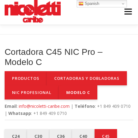
Saltar
Spanish
al
Menú
contenido
INICIO
VENTA NUEVO
VENTA USADO
Cortadora C45 NIC Pro –
CONTACTO
NOSOTROS
Modelo C
PRODUCTOS
CORTADORAS Y DOBLADORAS
NIC PROFESIONAL
MODELO C
Email
:
info@nicoletti-caribe.com
|
Teléfono
: +1 849 409 0710
|
Whatsapp
: +1 849 409 0710
C24
C30
C36
C40
C45