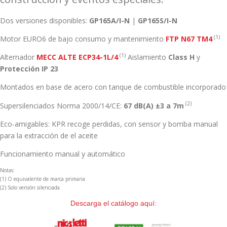
Dos versiones disponibles:
GP165A/I-N
|
GP165S/I-N
(1)
Motor EURO6 de bajo consumo y mantenimiento
FTP N67 TM4
(1)
Alternador
MECC ALTE ECP34-1L/4
Aislamiento
Class H
y
Protección IP 23
Montados en base de acero con tanque de combustible incorporado
(2)
Supersilenciados Norma 2000/14/CE:
67 dB(A) ±3 a 7m
Eco-amigables: KPR recoge perdidas, con sensor y bomba manual
para la extracción de el aceite
Funcionamiento manual y automático
Notas:
(1) O equivalente de marca primaria
(2) Solo versión silenciada
Descarga el catálogo aquí: