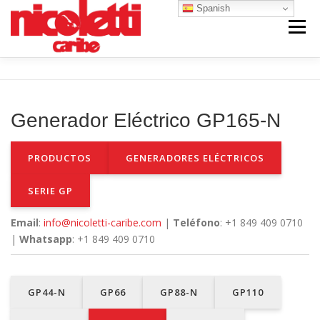
Saltar
Spanish
al
Menú
contenido
INICIO
VENTA NUEVO
VENTA USADO
Generador Eléctrico GP165-N
CONTACTO
NOSOTROS
PRODUCTOS
GENERADORES ELÉCTRICOS
SERIE GP
Email
:
info@nicoletti-caribe.com
|
Teléfono
: +1 849 409 0710
|
Whatsapp
: +1 849 409 0710
GP44-N
GP66
GP88-N
GP110