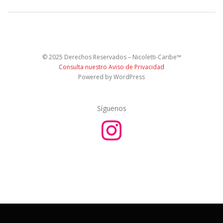
© 2025 Derechos Reservados – Nicoletti-Caribe™
Consulta nuestro Aviso de Privacidad
Powered by WordPress
Síguenos
I
n
s
t
a
g
r
a
m