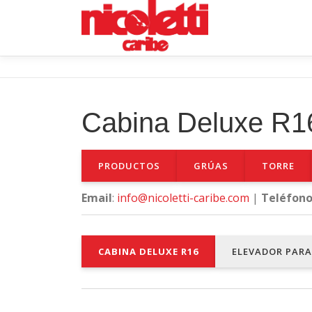
Saltar
al
contenido
Cabina Deluxe R16
PRODUCTOS
GRÚAS
TORRE
Email
:
info@nicoletti-caribe.com
|
Teléfon
CABINA DELUXE R16
ELEVADOR PAR