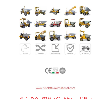
CAT-NI – 90 Dumpers Serie DM – 2022-01 – IT-EN-ES-FR