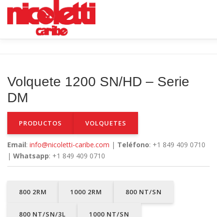
Saltar
al
contenido
INICIO
VENTA NUEVO
VENTA USADO
CONTAC
Volquete 1200 SN/HD – Serie
DM
PRODUCTOS
VOLQUETES
Email
:
info@nicoletti-caribe.com
|
Teléfono
: +1 849 409 0710
|
Whatsapp
: +1 849 409 0710
800 2RM
1000 2RM
800 NT/SN
800 NT/SN/3L
1000 NT/SN