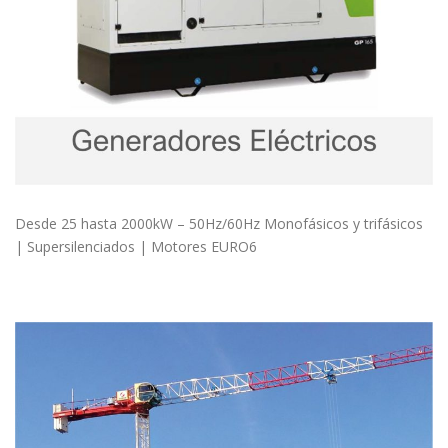
Desde 25 hasta 2000kW – 50Hz/60Hz Monofásicos y trifásicos
| Supersilenciados | Motores EURO6